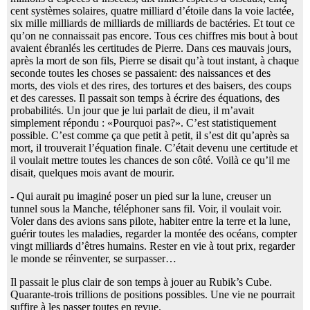
cent systèmes solaires, quatre milliard d’étoile dans la voie lactée,
six mille milliards de milliards de milliards de bactéries. Et tout ce
qu’on ne connaissait pas encore. Tous ces chiffres mis bout à bout
avaient ébranlés les certitudes de Pierre. Dans ces mauvais jours,
après la mort de son fils, Pierre se disait qu’à tout instant, à chaque
seconde toutes les choses se passaient: des naissances et des
morts, des viols et des rires, des tortures et des baisers, des coups
et des caresses. Il passait son temps à écrire des équations, des
probabilités. Un jour que je lui parlait de dieu, il m’avait
simplement répondu : «Pourquoi pas?». C’est statistiquement
possible. C’est comme ça que petit à petit, il s’est dit qu’après sa
mort, il trouverait l’équation finale. C’était devenu une certitude et
il voulait mettre toutes les chances de son côté. Voilà ce qu’il me
disait, quelques mois avant de mourir.
- Qui aurait pu imaginé poser un pied sur la lune, creuser un
tunnel sous la Manche, téléphoner sans fil. Voir, il voulait voir.
Voler dans des avions sans pilote, habiter entre la terre et la lune,
guérir toutes les maladies, regarder la montée des océans, compter
vingt milliards d’êtres humains. Rester en vie à tout prix, regarder
le monde se réinventer, se surpasser…
Il passait le plus clair de son temps à jouer au Rubik’s Cube.
Quarante-trois trillions de positions possibles. Une vie ne pourrait
suffire à les passer toutes en revue.