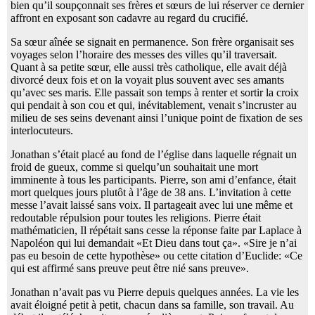
bien qu’il soupçonnait ses frères et sœurs de lui réserver ce dernier
affront en exposant son cadavre au regard du crucifié.
Sa sœur aînée se signait en permanence. Son frère organisait ses
voyages selon l’horaire des messes des villes qu’il traversait.
Quant à sa petite sœur, elle aussi très catholique, elle avait déjà
divorcé deux fois et on la voyait plus souvent avec ses amants
qu’avec ses maris. Elle passait son temps à renter et sortir la croix
qui pendait à son cou et qui, inévitablement, venait s’incruster au
milieu de ses seins devenant ainsi l’unique point de fixation de ses
interlocuteurs.
Jonathan s’était placé au fond de l’église dans laquelle régnait un
froid de gueux, comme si quelqu’un souhaitait une mort
imminente à tous les participants. Pierre, son ami d’enfance, était
mort quelques jours plutôt à l’âge de 38 ans. L’invitation à cette
messe l’avait laissé sans voix. Il partageait avec lui une même et
redoutable répulsion pour toutes les religions. Pierre était
mathématicien, Il répétait sans cesse la réponse faite par Laplace à
Napoléon qui lui demandait «Et Dieu dans tout ça». «Sire je n’ai
pas eu besoin de cette hypothèse» ou cette citation d’Euclide: «Ce
qui est affirmé sans preuve peut être nié sans preuve».
Jonathan n’avait pas vu Pierre depuis quelques années. La vie les
avait éloigné petit à petit, chacun dans sa famille, son travail. Au