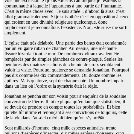
vois une exclusion. Si je dis «Je suis catholique» je restreins la
communauté à laquelle j’appartiens à une partie de l’humanité.
C’est la même chose avec «Je suis athée», d’abord là aussi c’est
idiot grammaticalement. Si je suis athée c’est en opposition à ceux
qui croient en une divinité religieuse quelconque, donc
implicitement je reconnaîtrais l’existence. Non, «Je suis» me suffit
amplement.
L’église était très délabrée. Une partie des bancs était condamnée
par un vulgaire ruban de chantier. Au-dessus, une méchante
fissure lézardait tout le mur. De nombreux vitraux avaient été
remplacés par de simples planches de contre-plaqué. Seules les
peintures des quatorze stations du chemin de croix semblaient
valoir la visite. Pourquoi quatorze se demanda Jonathan. Pourquoi
pas dix comme les dix commandements. Ou douze comme les
apôtres. Mais quatorze, sept de chaque coté. Un nombre impair
dans un lieu où l’ordre et la symétrie était la règle.
Jonathan se pencha sur son voisin pour s’enquérir de la soudaine
conversion de Pierre. Il lui expliqua qu’en tant que statisticien, il
se devait de prendre en compte toutes les probabilités. Et bien
qu’elle fût infime et renonçant à ses convictions de toujours, celle
de la vie dans l’au-delà méritait bien qu’on s’y arrêtât.
Sept milliards d’homme, cinq mille espèces animales, trente
millions d’espèces d’insectes, dix milles espères d’oiseaux, cinq