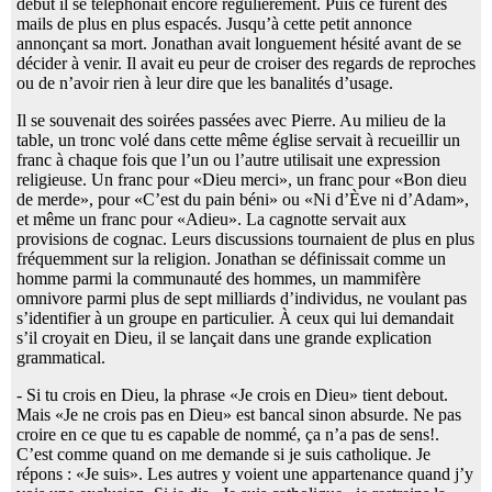
début il se téléphonait encore régulièrement. Puis ce furent des
mails de plus en plus espacés. Jusqu’à cette petit annonce
annonçant sa mort. Jonathan avait longuement hésité avant de se
décider à venir. Il avait eu peur de croiser des regards de reproches
ou de n’avoir rien à leur dire que les banalités d’usage.
Il se souvenait des soirées passées avec Pierre. Au milieu de la
table, un tronc volé dans cette même église servait à recueillir un
franc à chaque fois que l’un ou l’autre utilisait une expression
religieuse. Un franc pour «Dieu merci», un franc pour «Bon dieu
de merde», pour «C’est du pain béni» ou «Ni d’Ève ni d’Adam»,
et même un franc pour «Adieu». La cagnotte servait aux
provisions de cognac. Leurs discussions tournaient de plus en plus
fréquemment sur la religion. Jonathan se définissait comme un
homme parmi la communauté des hommes, un mammifère
omnivore parmi plus de sept milliards d’individus, ne voulant pas
s’identifier à un groupe en particulier. À ceux qui lui demandait
s’il croyait en Dieu, il se lançait dans une grande explication
grammatical.
- Si tu crois en Dieu, la phrase «Je crois en Dieu» tient debout.
Mais «Je ne crois pas en Dieu» est bancal sinon absurde. Ne pas
croire en ce que tu es capable de nommé, ça n’a pas de sens!.
C’est comme quand on me demande si je suis catholique. Je
répons : «Je suis». Les autres y voient une appartenance quand j’y